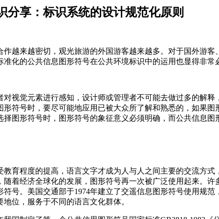
分享：标识系统的设计规范化原则
来越密切，观光旅游的外国游客越来越多。对于国外游客
，标准化的公共信息图形符号在公共环境标识中的运用也显得非常必要
元素进行感知，设计师或管理者不可能去做过多的解释，越是
选择图形符号时，要尽可能地应用已被大众所了解和熟悉的，如果图
，在设计和选择图形符号时，图形符号的象征意义必须明确，而公
们受教育程度的提高，语言文字才成为人与人之间主要的交流方式
，随着经济全球化的发展，图形符号再一次被广泛使用起来。
号。美国交通部于1974年建立了交遥信息图形符号使用规范
，服务于不同的语言文化群体。