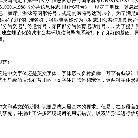
年我国制定了第一个公共信思图形符号国家标准GB3818-1983《公共信
10001-1988《公共信息标志用图形符号》，规定了电梯、紧急出口等
并指加酒吧、舞厅、游泳等图形符号，规定的医符号达到79个。为了满足旅
一是确定了新的标准名称，将标准名称改为《标志用公共信意图形符号》
部分为资运与份运符号，第四部分为体育运动符号……为了提升我国
，为建立规范化的城市公共环境信息导向系统打下了良好的基础。同时
。
。
管是中文字体还是英文字体，字体形式多种多样，甚至有些设
五星级酒店现在常用的中文字体是黑体和宋体，这两种字体形或相对
文的双语标识更是成为最基本的要求。但是，在多语言的使
研究，并指出了许多环境场所的用语错误。以双语形式进行