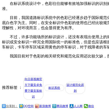
在标识系统设计中，色彩往往能够有效地加强标识的识别效果
准。
目前，我国道路标识系统中的色彩已经逐步趋于国际规范化
底白色字为主。同时，在安全标识中色彩的使用也已经比较规范
理解性，对环境而言，也会显得更为有序。
不过，许多功能场所的标识设计，还没有表现出使用上的规
标识或安全标识一样完全用国际统一的标准色，但是也应该根
车标识，卡车停车区域采用黄色的停车标识，对于残障者的车辆
我国目前对于色彩的相关研究和规范化应用还比较欠缺，所以在
向日葵视频官
方下载安卓免
设计规范化原
推荐标签 ：
标识系统
费下载安装标
则
识
分享到：
QQ空间
新浪微博
腾讯微博
人人网
微信